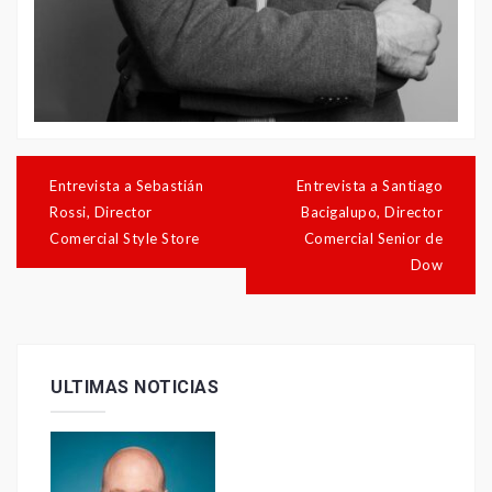
Navegación
de
Entrevista a Sebastián
Entrevista a Santiago
entradas
Rossi, Director
Bacigalupo, Director
Comercial Style Store
Comercial Senior de
Dow
ULTIMAS NOTICIAS